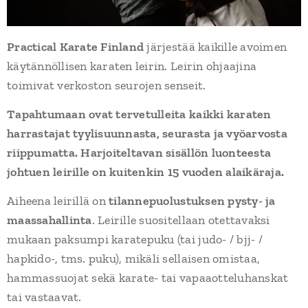
Practical Karate Finland
järjestää kaikille avoimen
käytännöllisen karaten leirin. Leirin ohjaajina
toimivat verkoston seurojen senseit.
Tapahtumaan ovat tervetulleita kaikki karaten
harrastajat tyylisuunnasta, seurasta ja vyöarvosta
riippumatta. Harjoiteltavan sisällön luonteesta
johtuen leirille on kuitenkin 15 vuoden alaikäraja.
Aiheena leirillä on
tilannepuolustuksen pysty- ja
maassahallinta
. Leirille suositellaan otettavaksi
mukaan paksumpi karatepuku (tai judo- / bjj- /
hapkido-, tms. puku), mikäli sellaisen omistaa,
hammassuojat sekä karate- tai vapaaotteluhanskat
tai vastaavat.