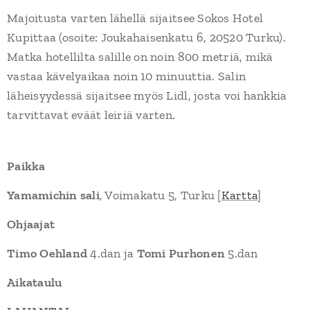
Majoitusta varten lähellä sijaitsee Sokos Hotel
Kupittaa (osoite: Joukahaisenkatu 6, 20520 Turku).
Matka hotellilta salille on noin 800 metriä, mikä
vastaa kävelyaikaa noin 10 minuuttia. Salin
läheisyydessä sijaitsee myös Lidl, josta voi hankkia
tarvittavat eväät leiriä varten.
Paikka
Yamamichin sali
, Voimakatu 5, Turku [
Kartta
]
Ohjaajat
Timo Oehland
4.dan ja
Tomi Purhonen
5.dan
Aikataulu